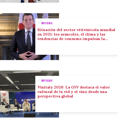
NOTICIAS
Situación del sector vitivinícola mundial
en 2025: los aranceles, el clima y las
tendencias de consumo impulsan la
adaptación del sector
NOTICIAS
Vinitaly 2026: La OIV destaca el valor
cultural de la vid y el vino desde una
perspectiva global