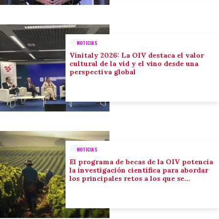
NOTICIAS
Vinitaly 2026: La OIV destaca el valor
cultural de la vid y el vino desde una
perspectiva global
NOTICIAS
El programa de becas de la OIV potencia
la investigación científica para abordar
los principales retos a los que se
enfrenta el sector