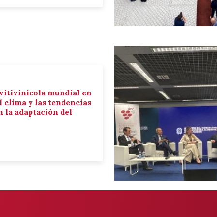
 vitivinícola mundial en
el clima y las tendencias
 la adaptación del