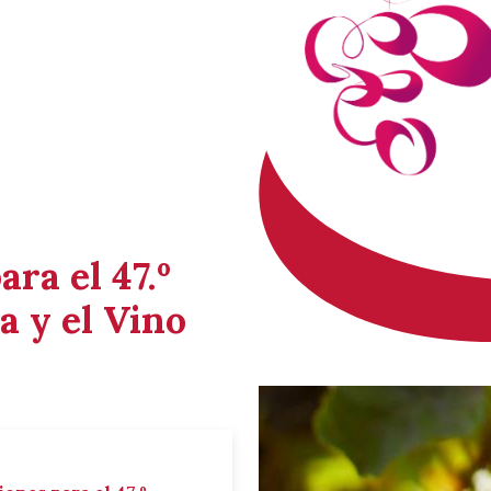
ara el 47.º
a y el Vino