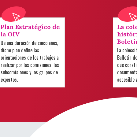
Plan Estratégico de
La col
la OIV
histór
Boletí
De una duración de cinco años,
dicho plan define las
La colecci
orientaciones de los trabajos a
Bulletin d
realizar por las comisiones, las
que consti
subcomisiones y los grupos de
documental
expertos.
accesible 