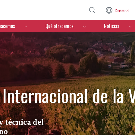
Pasar al contenido principal
Español
hacemos
Qué ofrecemos
Noticias
Internacional de la V
y técnica del
ino