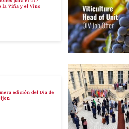
iones para el 47.º
la Viña y el Vino
imera edición del Día de
Dijon