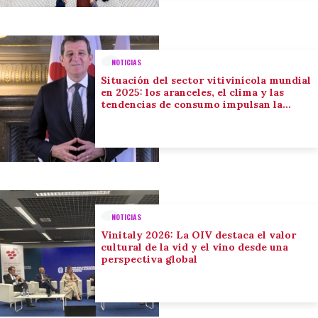
NOTICIAS
Situación del sector vitivinícola mundial
en 2025: los aranceles, el clima y las
tendencias de consumo impulsan la
adaptación del sector
NOTICIAS
Vinitaly 2026: La OIV destaca el valor
cultural de la vid y el vino desde una
perspectiva global