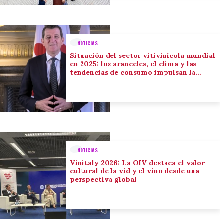
NOTICIAS
Situación del sector vitivinícola mundial
en 2025: los aranceles, el clima y las
tendencias de consumo impulsan la
adaptación del sector
NOTICIAS
Vinitaly 2026: La OIV destaca el valor
cultural de la vid y el vino desde una
perspectiva global