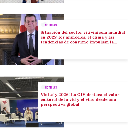
NOTICIAS
Situación del sector vitivinícola mundial
en 2025: los aranceles, el clima y las
tendencias de consumo impulsan la
adaptación del sector
NOTICIAS
Vinitaly 2026: La OIV destaca el valor
cultural de la vid y el vino desde una
perspectiva global