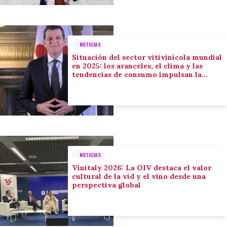
NOTICIAS
Situación del sector vitivinícola mundial
en 2025: los aranceles, el clima y las
tendencias de consumo impulsan la
adaptación del sector
NOTICIAS
Vinitaly 2026: La OIV destaca el valor
cultural de la vid y el vino desde una
perspectiva global