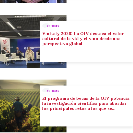
NOTICIAS
Vinitaly 2026: La OIV destaca el valor
cultural de la vid y el vino desde una
perspectiva global
NOTICIAS
El programa de becas de la OIV potencia
la investigación científica para abordar
los principales retos a los que se
enfrenta el sector