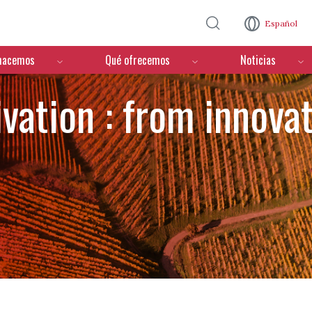
Pasar al contenido principal
Español
hacemos
Qué ofrecemos
Noticias
ivation : from innova