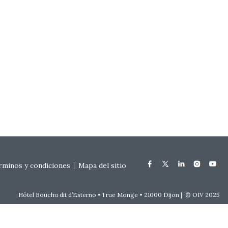
rminos y condiciones
Mapa del sitio
Hôtel Bouchu dit d’Esterno • 1 rue Monge • 21000 Dijon | © OIV 2025