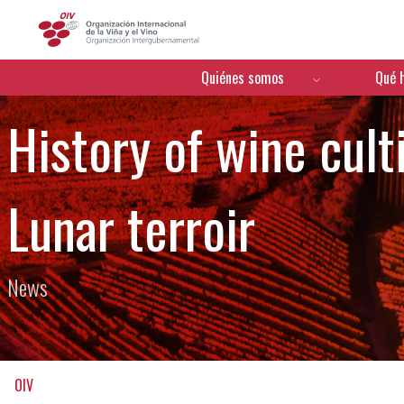
OIV
Menú de navegación
Quiénes somos
Qué 
History of wine cult
Lunar terroir
News
OIV