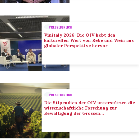
PRESSEBEREICH
Vinitaly 2026: Die OIV hebt den
kulturellen Wert von Rebe und Wein aus
globaler Perspektive hervor
PRESSEBEREICH
Die Stipendien der OIV unterstützen die
wissenschaftliche Forschung zur
Bewältigung der Grossen
Herausforderungen des Sektors