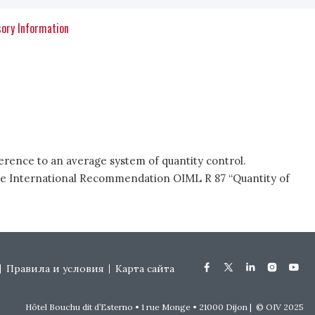
ory Information
erence to an average system of quantity control.
the International Recommendation OIML R 87 “Quantity of
Правила и условия
Карта сайта
Hôtel Bouchu dit d’Esterno • 1 rue Monge • 21000 Dijon | © OIV 2025