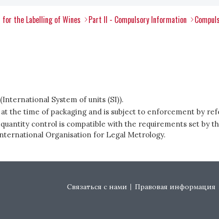
 for the Labelling of Wines
Part II - Compulsory Information
Compuls
International System of units (SI)).
 at the time of packaging and is subject to enforcement by ref
quantity control is compatible with the requirements set by 
International Organisation for Legal Metrology.
Footer menu
Связаться с нами
Правовая информация