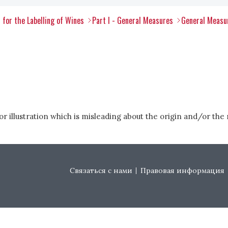
 for the Labelling of Wines
Part I - General Measures
General Measu
or illustration which is misleading about the origin and/or the 
Footer menu
Связаться с нами
Правовая информация