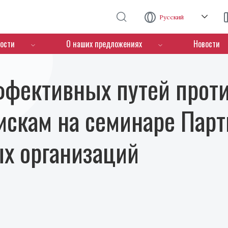
Перейти к основному содержанию
Русский
ости
О наших предложениях
Новости
фективных путей прот
искам на семинаре Парт
х организаций