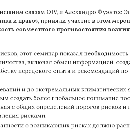
внешним связям OIV, и Алехандро Фуэнтес Эс
ка и право», приняли участие в этом мероп
ость совместного противостояния возн
рисков, этот семинар показал необходимост
ичества, включая обмен информацией, созд
работку передового опыта и рекомендаций п
еваний и до экстремальных климатических я
ым создать более глобальное понимание по
иная с общих определений порогов рисков и
вления рисками.
нности о возникающих рисках должно расп