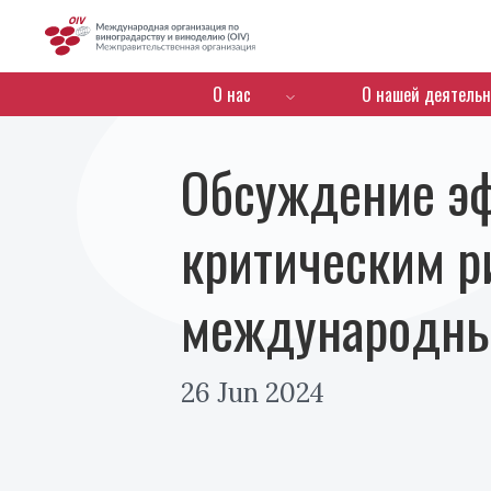
OIV
Menú de navegación
О нас
О нашей деятельн
Обсуждение эф
критическим р
международны
26 Jun 2024