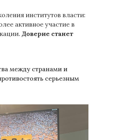
оления институтов власти:
олее активное участие в
икации.
Доверие станет
тва между странами и
 противостоять серьезным