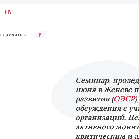
OIV
Семинар, провед
июня в Женеве п
развития (
ОЭСР
)
обсуждения с уч
организаций. Це
активного мони
критическим и 