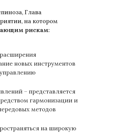
пиноза, Глава
риятии, на котором
икающим рискам
:
ь расширения
ание новых инструментов
о управлению
влений – представляется
средством гармонизации и
 передовых методов
ространяться на широкую