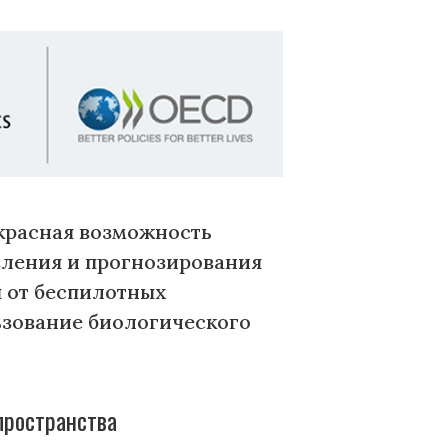
екрасная возможность
вления и прогнозирования
ы от беспилотных
ьзование биологического
пространства