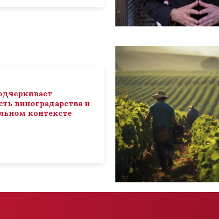
 подчеркивает
ть виноградарства и
льном контексте