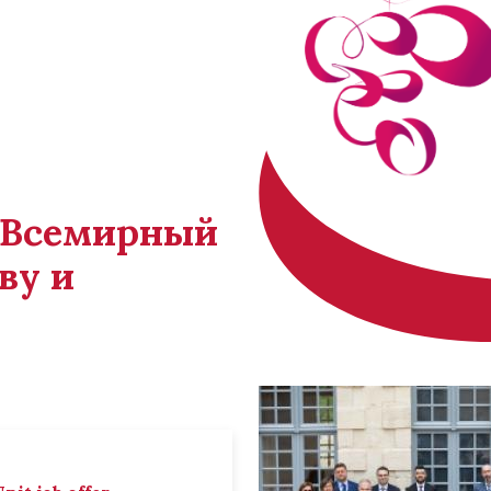
й Всемирный
ву и