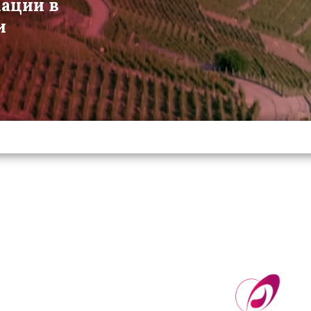
мации в
и