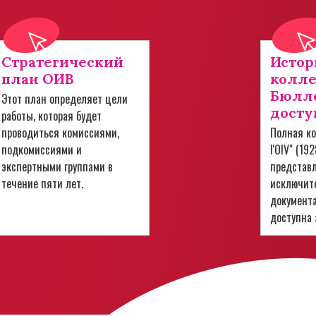
Стратегический
Истор
план ОИВ
колл
Бюлле
Этот план определяет цели
досту
работы, которая будет
проводиться комиссиями,
Полная ко
подкомиссиями и
l'OIV" (19
экспертными группами в
представ
течение пяти лет.
исключит
документ
доступна 