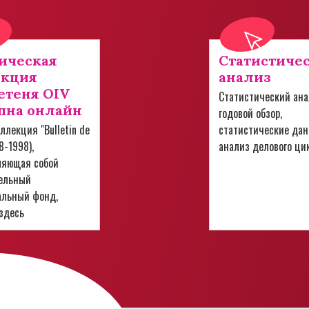
ическая
Статистиче
екция
анализ
теня OIV
Статистический ана
пна онлайн
годовой обзор,
ллекция "Bulletin de
статистические дан
28-1998),
анализ делового ци
ляющая собой
ельный
альный фонд,
здесь