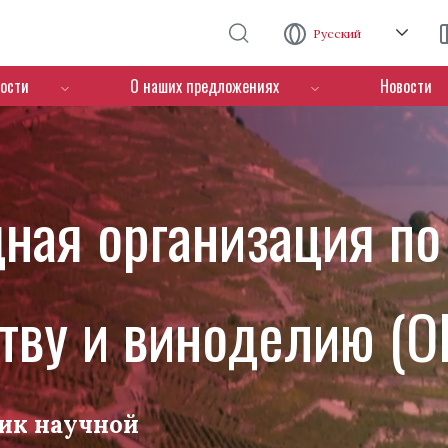
Перейти к основному содержанию
Русский
ости
О наших предложениях
Новости
ная организация по
тву и виноделию (O
ик научной