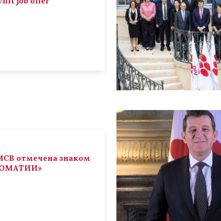
nit job offer
СВ отмечена знаком
ЛОМАТИИ»