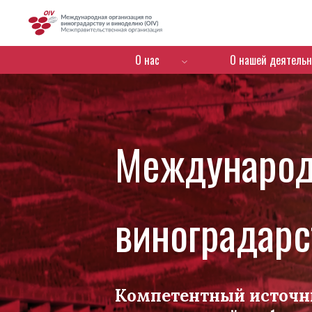
OIV
Menú de navegación
О нас
О нашей деятельн
Международ
виноградарс
Компетентный источн