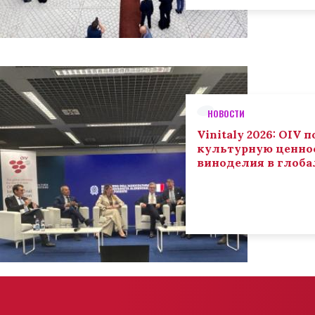
НОВОСТИ
Vinitaly 2026: OIV
культурную ценнос
виноделия в глоба