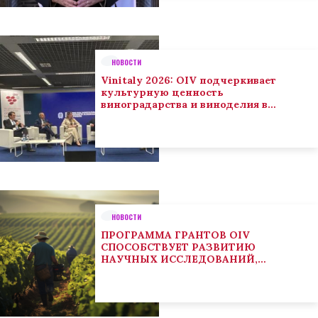
НОВОСТИ
Vinitaly 2026: OIV подчеркивает
культурную ценность
виноградарства и виноделия в
глобальном контексте
НОВОСТИ
ПРОГРАММА ГРАНТОВ OIV
СПОСОБСТВУЕТ РАЗВИТИЮ
НАУЧНЫХ ИССЛЕДОВАНИЙ,
НАПРАВЛЕННЫХ НА РЕШЕНИЕ
ОСНОВНЫХ ПРОБЛЕМ, СОСТОЯЩИХ
ПЕРЕД СЕКТОРОМ