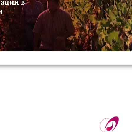
мации в
и