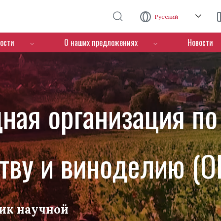
Перейти к основному содержанию
Русский
ости
О наших предложениях
Новости
ная организация по
тву и виноделию (O
ик научной