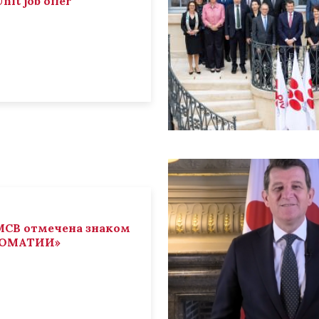
nit job offer
СВ отмечена знаком
ЛОМАТИИ»