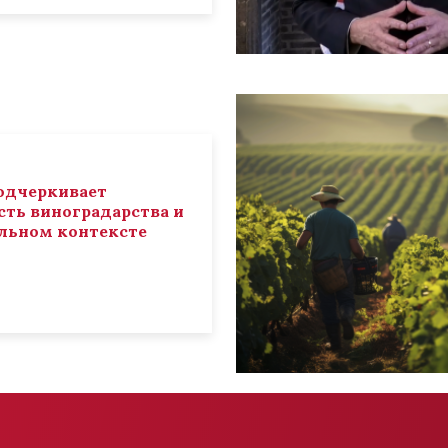
 подчеркивает
ть виноградарства и
льном контексте