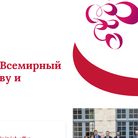
й Всемирный
ву и