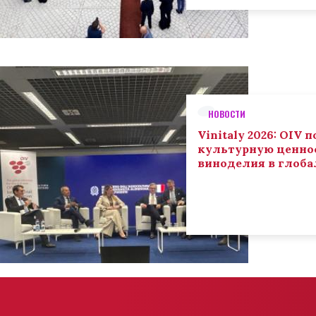
НОВОСТИ
Vinitaly 2026: OIV
культурную ценнос
виноделия в глоба