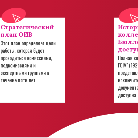
Стратегический
Истор
план ОИВ
колл
Бюлле
Этот план определяет цели
досту
работы, которая будет
проводиться комиссиями,
Полная ко
подкомиссиями и
l'OIV" (19
экспертными группами в
представ
течение пяти лет.
исключит
документ
доступна 