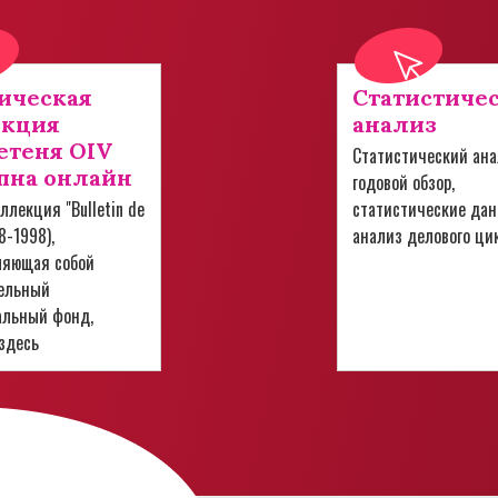
ическая
Статистиче
екция
анализ
теня OIV
Статистический ана
пна онлайн
годовой обзор,
ллекция "Bulletin de
статистические дан
28-1998),
анализ делового ци
ляющая собой
ельный
альный фонд,
здесь