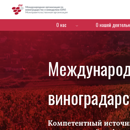
OIV
Menú de navegación
О нас
О нашей деятельн
Международ
виноградарс
Компетентный источн