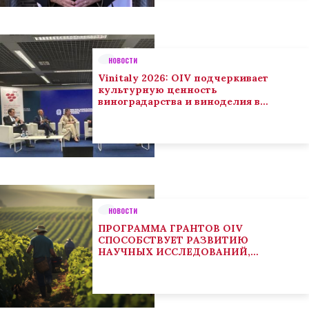
НОВОСТИ
Vinitaly 2026: OIV подчеркивает
культурную ценность
виноградарства и виноделия в
глобальном контексте
НОВОСТИ
ПРОГРАММА ГРАНТОВ OIV
СПОСОБСТВУЕТ РАЗВИТИЮ
НАУЧНЫХ ИССЛЕДОВАНИЙ,
НАПРАВЛЕННЫХ НА РЕШЕНИЕ
ОСНОВНЫХ ПРОБЛЕМ, СОСТОЯЩИХ
ПЕРЕД СЕКТОРОМ