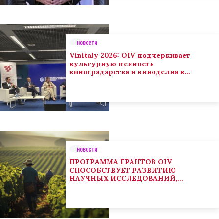
НОВОСТИ
Vinitaly 2026: OIV подчеркивает
культурную ценность
виноградарства и виноделия в
глобальном контексте
НОВОСТИ
ПРОГРАММА ГРАНТОВ OIV
СПОСОБСТВУЕТ РАЗВИТИЮ
НАУЧНЫХ ИССЛЕДОВАНИЙ,
НАПРАВЛЕННЫХ НА РЕШЕНИЕ
ОСНОВНЫХ ПРОБЛЕМ, СОСТОЯЩИХ
ПЕРЕД СЕКТОРОМ