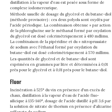
distillation à la vapeur d'eau est pesée sous forme de
complexe iodomercurique.
Méthode usuelle de dosage du glycérol et du butane-diol
(méthode provisoire) : ces deux polyols sont oxydés par
l'acide périodique. La combinaison obtenue » par action
de la phloroglucine sur le méthanal formé par oxydation
du glycérol est dosé colcrimétriquement à 480 mdlimu.
La combinaison de la pipéridine et du » nitroprussiate
de sodium avec l'éthanal formé par oxydation du
butane-diol est dosé colorimétriquement à 570 millimu.
Les quantités de glycérol et de butane-diol sont
exprimées en grammes par litre et déterminées à 0,01
près pour le glycérol et à 0,01 près pour le butane-diol.
Fluor
Incinération à 525° du vin en présence d'un excès de
chaux, distillation à la vapeur d'eau de l'acide fluo-
silicique à 135-140°, dosage de l'acide distillé à pH 3,6 par
la solution de nitrate de thorium en présence d'alizarine
sulfonate de sodium.