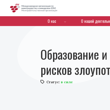
OIV
Menú de navegación
О нас
О нашей деятельн
Образование и
рисков злоупо
Статус:
в силе