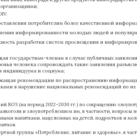
организациями;
IV:
оставления потребителям более качественной информ
шения информированности молодых людей и популяриз
ность разработки систем просвещения и информирова
я государствам-членам в случае публичных заявлени
ровья человека сопровождать такие заявления разъяс
я индивидуума и социума;
ржащая рекомендации по распространению информации 
ками в нарушение национальных рекомендаций по их 
ВОЗ (на период 2022–2030 гг.) по сокращению злоупот
м алкоголя и злоупотреблением им, в частности, вопросы
ными напитками, нацеленных на детей, подростков и мо
питков.
ой группы «Потребление, питание и здоровье», в частн