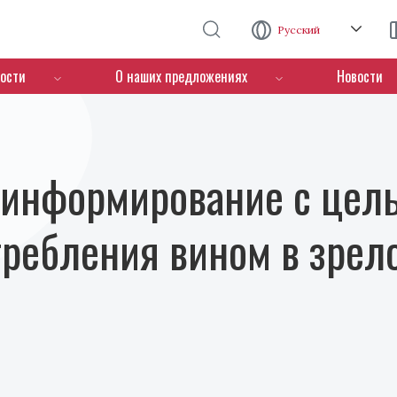
Перейти к основному содержанию
Русский
ости
О наших предложениях
Новости
 информирование с цел
требления вином в зрел