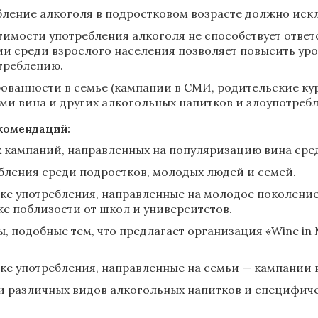
ление алкоголя в подростковом возрасте должно иск
мости употребления алкоголя не способствует ответ
и среди взрослого населения позволяет повысить ур
отреблению.
нности в семье (кампании в СМИ, родительские курс
и вина и других алкогольных напитков и злоупотреб
комендаций:
кампаний, направленных на популяризацию вина среди 
бления среди подростков, молодых людей и семей.
е употребления, направленные на молодое поколение
кже поблизости от школ и университетов.
 подобные тем, что предлагает организация «Wine in 
е употребления, направленные на семьи — кампании 
ти различных видов алкогольных напитков и специфи