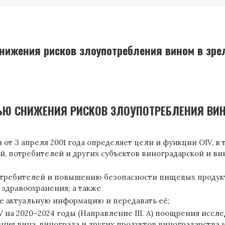
нижения рисков злоупотребления вином в зре
ЬЮ СНИЖЕНИЯ РИСКОВ ЗЛОУПОТРЕБЛЕНИЯ ВИН
 3 апреля 2001 года определяет цели и функции OIV, в 
, потребителей и других субъектов виноградарской и вин
требителей и повышению безопасности пищевых продукто
здравоохранения; а также
ее актуальную информацию и передавать её;
 2020–2024 годы (Направление III. A) поощрения исслед
ния вина, винограда и других продуктов виноградарства 