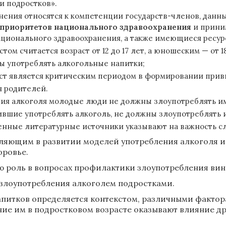
и подростков».
ния относятся к компетенции государств-членов, данн
 приоритетов национального здравоохранения
и приним
ационального здравоохранения, а также имеющиеся ресур
считается возраст от 12 до 17 лет, а юношеским — от 18 
 употреблять алкогольные напитки;
 является критическим периодом в формировании привы
 родителей.
я алкоголя молодые люди не должны злоупотреблять и
ие употреблять алкоголь, не должны злоупотреблять 
денные литературные источники указывают на важность с
ляющим в развитии моделей употребления алкоголя и
оровье.
 роль в вопросах профилактики злоупотребления вин
злоупотребления алкоголем подростками.
питков определяется контекстом, различными фактор
ние им в подростковом возрасте оказывают влияние д