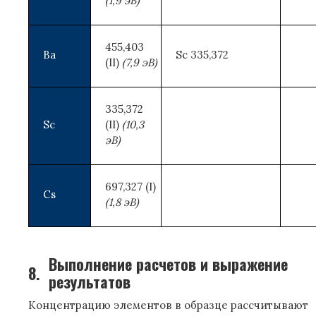
(1,9 эВ)
455,403
Ba
Sc 335,372
(II)
(7,9 эВ)
335,372
Sc
(II)
(10,3
эВ)
697,327 (I)
Cs
(1,8 эВ)
Выполнение расчетов и выражение
8.
результатов
Концентрацию элементов в образце рассчитывают