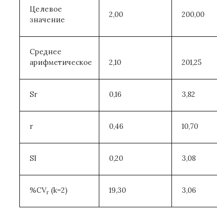
Целевое
2,00
200,00
значение
Среднее
арифметическое
2,10
201,25
Sr
0,16
3,82
r
0,46
10,70
SI
0,20
3,08
%CV
(k=2)
19,30
3,06
r