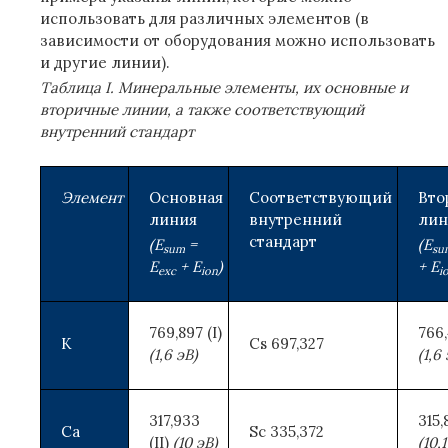
использовать для различных элементов (в
зависимости от оборудования можно использовать
и другие линии).
Таблица I. Минеральные элементы, их основные и
вторичные линии, а также соответствующий
внутренний стандарт
Элемент
Основная
Соответствующий
Вто
линия
внутренний
лин
стандарт
(E
=
(E
sum
su
E
+ E
)
+ E
exc
ion
i
769,897 (I)
766,
K
Cs 697,327
(1,6 эВ)
(1,6
317,933
315,
Ca
Sc 335,372
(II)
(10 эВ)
(10,1