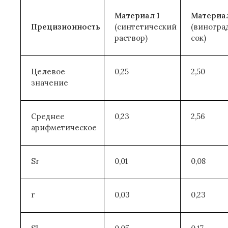
Материал 1
Материал
Прецизионность
(синтетический
(виногра
раствор)
сок)
Целевое
0,25
2,50
значение
Среднее
0,23
2,56
арифметическое
Sr
0,01
0,08
r
0,03
0,23