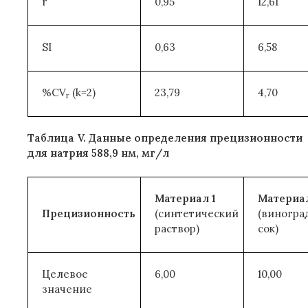
r
0,95
12,61
SI
0,63
6,58
%CV
(k=2)
23,79
4,70
r
Таблица V. Данные определения прецизионности
для натрия 588,9 нм, мг/л
Материал 1
Материал
Прецизионность
(синтетический
(виногра
раствор)
сок)
Целевое
6,00
10,00
значение