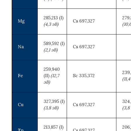
285,213 (I)
279,
Mg
Cs 697,327
(4,3 эВ)
(10,
589,592 (I)
Na
Cs 697,327
(2,1 эВ)
259,940
239,
Fe
(II)
(12,7
Sc 335,372
(11,4
эВ)
327,395 (I)
324,
Cu
Cs 697,327
(3,8 эВ)
(3,8
213,857 (I)
206,
Zn
Cs 697,327