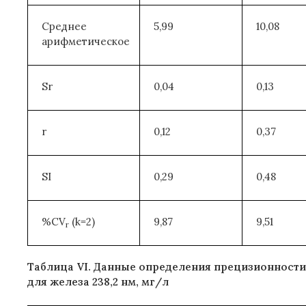
Среднее
5,99
10,08
арифметическое
Sr
0,04
0,13
r
0,12
0,37
SI
0,29
0,48
%CV
(k=2)
9,87
9,51
r
Таблица VI. Данные определения прецизионности
для железа 238,2 нм, мг/л