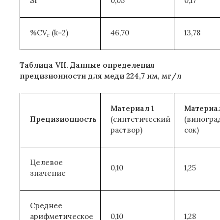
SI
0,05
0,17
%CV
(k=2)
46,70
13,78
r
Таблица VII. Данные определения
прецизионности для меди 224,7 нм, мг/л
Материал 1
Материал
Прецизионность
(синтетический
(виногра
раствор)
сок)
Целевое
0,10
1,25
значение
Среднее
арифметическое
0,10
1,28