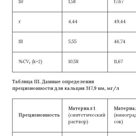
Sr
1,58
17,67
r
4,44
49,44
SI
5,55
46,74
%CV
(k=2)
10,58
11,67
r
Таблица III. Данные определения
прецизионности для кальция 317,9 нм, мг/л
Материал 1
Материал
Прецизионность
(синтетический
(виногра
раствор)
сок)