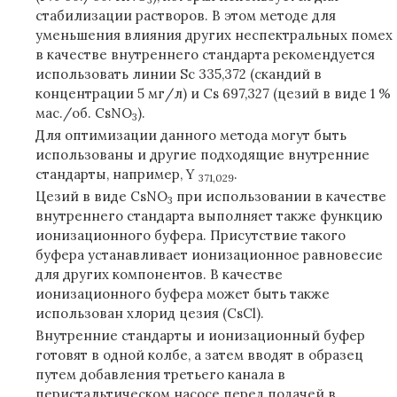
стабилизации растворов. В этом методе для
уменьшения влияния других неспектральных помех
в качестве внутреннего стандарта рекомендуется
использовать линии Sc 335,372 (скандий в
концентрации 5 мг/л) и Cs 697,327 (цезий в виде 1 %
мас./об. CsNO
).
3
Для оптимизации данного метода могут быть
использованы и другие подходящие внутренние
стандарты, например, Y
.
371,029
Цезий в виде CsNO
при использовании в качестве
3
внутреннего стандарта выполняет также функцию
ионизационного буфера. Присутствие такого
буфера устанавливает ионизационное равновесие
для других компонентов. В качестве
ионизационного буфера может быть также
использован хлорид цезия (CsCl).
Внутренние стандарты и ионизационный буфер
готовят в одной колбе, а затем вводят в образец
путем добавления третьего канала в
перистальтическом насосе перед подачей в