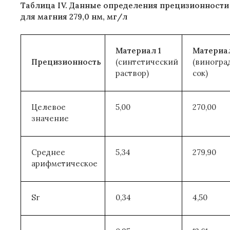
Таблица IV. Данные определения прецизионности
для магния 279,0 нм, мг/л
Материал 1
Материал
Прецизионность
(синтетический
(виногра
раствор)
сок)
Целевое
5,00
270,00
значение
Среднее
5,34
279,90
арифметическое
Sr
0,34
4,50