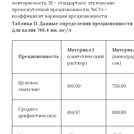
повторяемость, SI – стандартное отклонение
промежуточной прецизионности, %CVr –
коэффициент вариации прецизионности.
Таблица II. Данные определения прецизионности
для калия 766,4 нм, мг/л
Материал 1
Материал
Прецизионность
(синтетический
(виногра
раствор)
сок)
Целевое
100,00
750,00
значение
Среднее
104,97
800,80
арифметическое