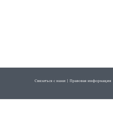
Footer menu
Связаться с нами
Правовая информация