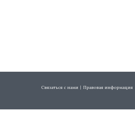
Footer menu
Связаться с нами
Правовая информация