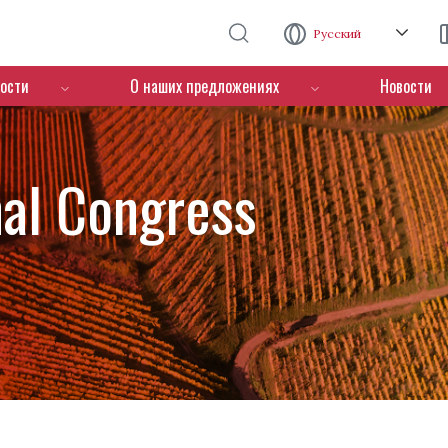
Перейти к основному содержанию
Русский
ости
О наших предложениях
Новости
nal Congress