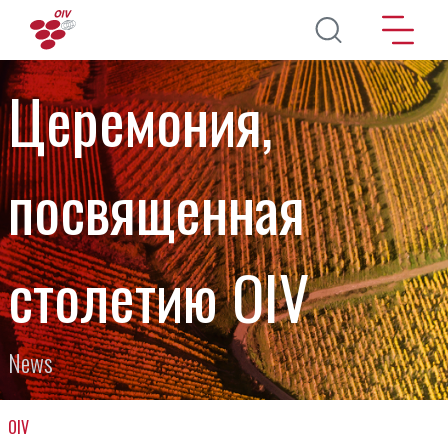
Перейти к основному содержанию
Церемония,
посвященная
столетию OIV
News
OIV