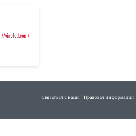
s://vinofed.com/
Footer menu
Связаться с нами
Правовая информация