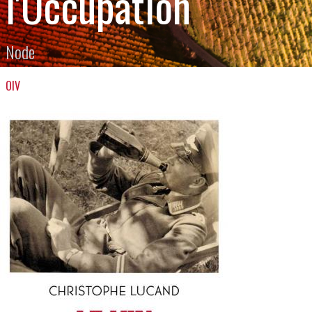
l'Occupation
Node
OIV