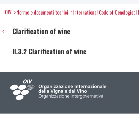
OIV
Norme e documenti tecnici
International Code of Oenological 
Clarification of wine
II.3.2 Clarification of wine