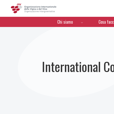
OIV
Menú de navegación
Chi siamo
Cosa fac
International C