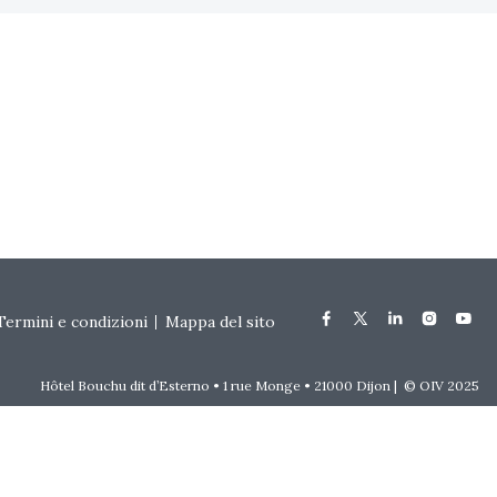
Termini e condizioni
Mappa del sito
Hôtel Bouchu dit d’Esterno • 1 rue Monge • 21000 Dijon | © OIV 2025