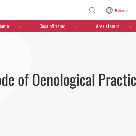
Salta al contenuto principale
Italiano
ciamo
Cosa offriamo
Area stampa
ode of Oenological Practi