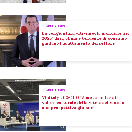
AREA STAMPA
La congiuntura vitivinicola mondiale nel
2025: dazi, clima e tendenze di consumo
guidano l'adattamento del settore
AREA STAMPA
Vinitaly 2026: l’OIV mette in luce il
valore culturale della vite e del vino in
una prospettiva globale