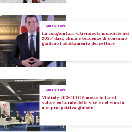
AREA STAMPA
La congiuntura vitivinicola mondiale nel
2025: dazi, clima e tendenze di consumo
guidano l'adattamento del settore
AREA STAMPA
Vinitaly 2026: l’OIV mette in luce il
valore culturale della vite e del vino in
una prospettiva globale