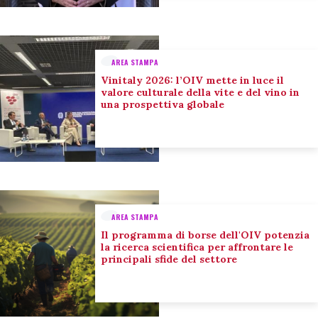
AREA STAMPA
Vinitaly 2026: l’OIV mette in luce il
valore culturale della vite e del vino in
una prospettiva globale
AREA STAMPA
Il programma di borse dell'OIV potenzia
la ricerca scientifica per affrontare le
principali sfide del settore