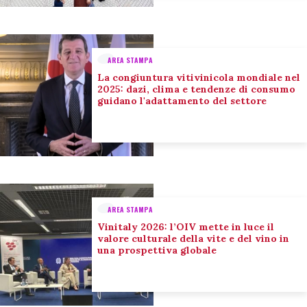
AREA STAMPA
La congiuntura vitivinicola mondiale nel
2025: dazi, clima e tendenze di consumo
guidano l'adattamento del settore
AREA STAMPA
Vinitaly 2026: l’OIV mette in luce il
valore culturale della vite e del vino in
una prospettiva globale