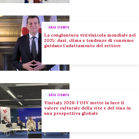
AREA STAMPA
La congiuntura vitivinicola mondiale nel
2025: dazi, clima e tendenze di consumo
guidano l'adattamento del settore
AREA STAMPA
Vinitaly 2026: l’OIV mette in luce il
valore culturale della vite e del vino in
una prospettiva globale