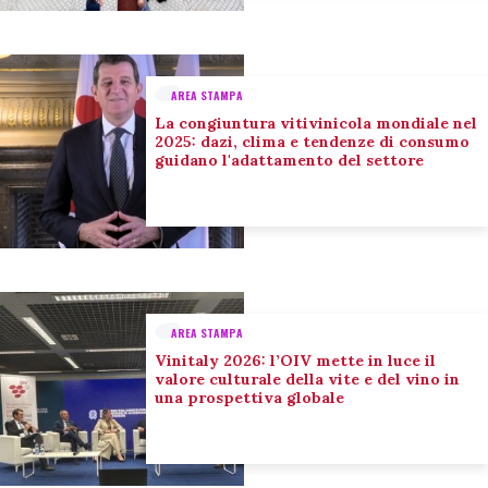
AREA STAMPA
La congiuntura vitivinicola mondiale nel
2025: dazi, clima e tendenze di consumo
guidano l'adattamento del settore
AREA STAMPA
Vinitaly 2026: l’OIV mette in luce il
valore culturale della vite e del vino in
una prospettiva globale