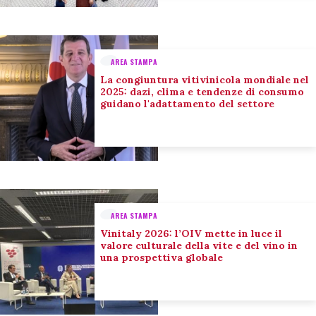
AREA STAMPA
La congiuntura vitivinicola mondiale nel
2025: dazi, clima e tendenze di consumo
guidano l'adattamento del settore
AREA STAMPA
Vinitaly 2026: l’OIV mette in luce il
valore culturale della vite e del vino in
una prospettiva globale