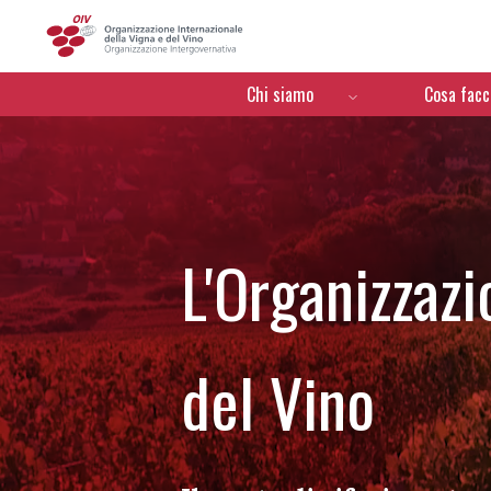
OIV
Menú de navegación
Chi siamo
Cosa fac
L'Organizzazi
del Vino