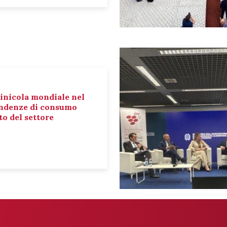
inicola mondiale nel
tendenze di consumo
o del settore