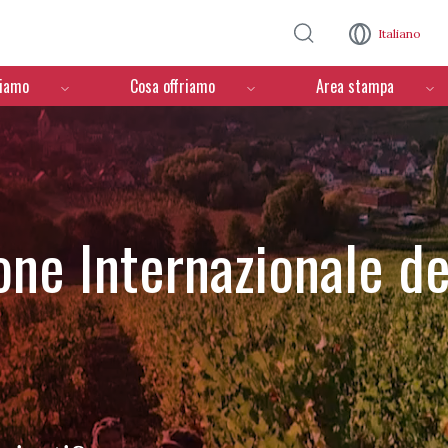
Salta al contenuto principale
Italiano
ciamo
Cosa offriamo
Area stampa
one Internazionale de