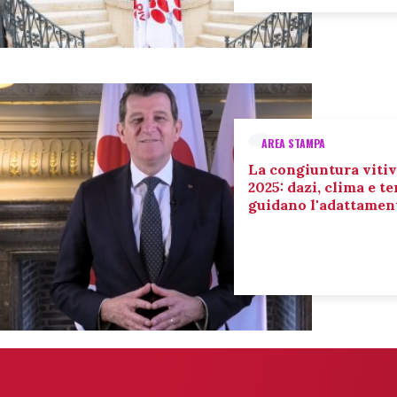
AREA STAMPA
La congiuntura vitiv
2025: dazi, clima e 
guidano l'adattament