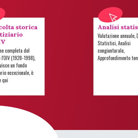
colta storica
Analisi stati
tiziario
Valutazione annuale, 
IV
Statistici, Analisi
one completa del
congiunturale,
e l'OIV (1928-1998),
Approfondimento te
uisce un fondo
io eccezionale, è
e qui