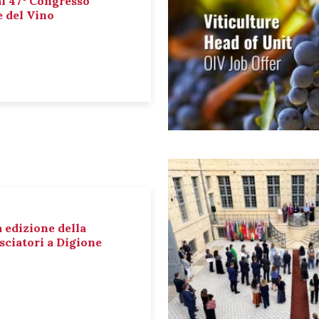
al 47° Congresso
e del Vino
a edizione della
sciatori a Digione