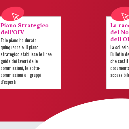
Piano Strategico
La rac
dell’OIV
del No
dell'O
Tale piano ha durata
quinquennale. Il piano
La collezi
strategico stabilisce le linee
Bulletin d
guida dei lavori delle
che costit
commissioni, le sotto-
documentar
commissioni e i gruppi
accessibil
d’esperti.