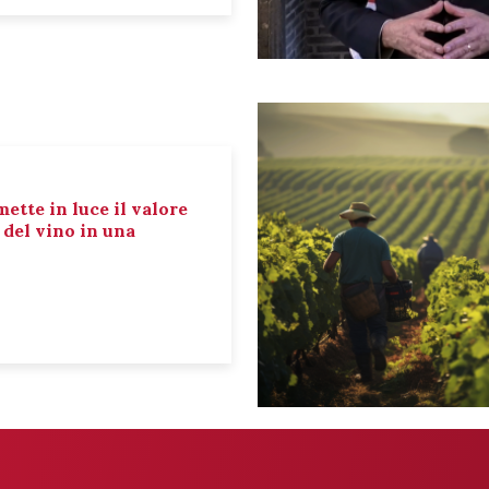
mette in luce il valore
e del vino in una