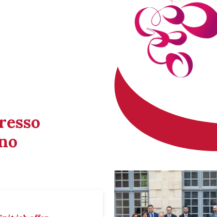
gresso
ino