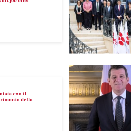
nit job offer
miata con il
rimonio della