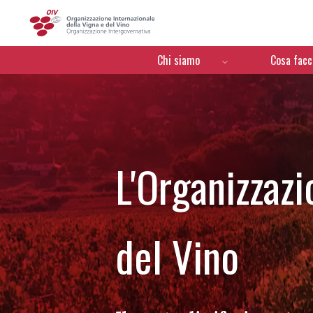
OIV
Menú de navegación
Chi siamo
Cosa fac
L'Organizzazi
del Vino