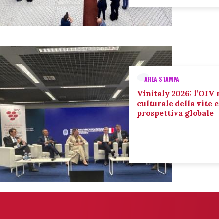
AREA STAMPA
Vinitaly 2026: l’OIV 
culturale della vite 
prospettiva globale