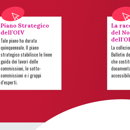
Piano Strategico
La rac
dell’OIV
del No
dell'O
Tale piano ha durata
quinquennale. Il piano
La collezi
strategico stabilisce le linee
Bulletin d
guida dei lavori delle
che costit
commissioni, le sotto-
documentar
commissioni e i gruppi
accessibil
d’esperti.