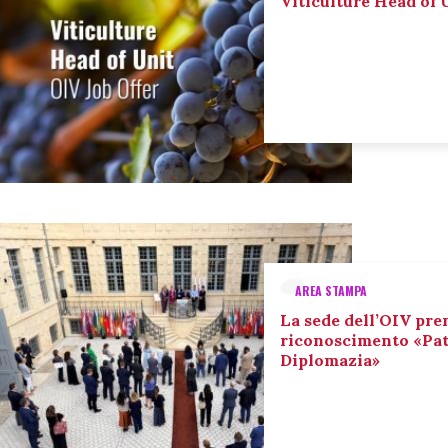
Viticulture Head of U
AREA STAMPA
La sede dell’OIV pre
riconoscimento «Pat
Diplomazia»