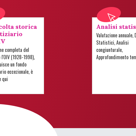
colta storica
Analisi stati
tiziario
Valutazione annuale, 
IV
Statistici, Analisi
one completa del
congiunturale,
e l'OIV (1928-1998),
Approfondimento te
uisce un fondo
io eccezionale, è
e qui