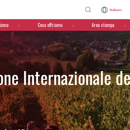
Salta al contenuto principale
Italiano
ciamo
Cosa offriamo
Area stampa
one Internazionale de