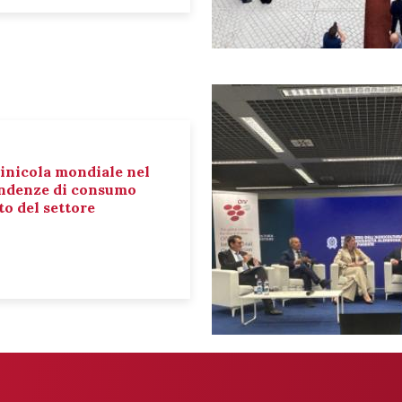
inicola mondiale nel
tendenze di consumo
o del settore