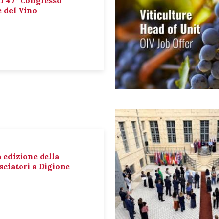
al 47° Congresso
e del Vino
a edizione della
sciatori a Digione