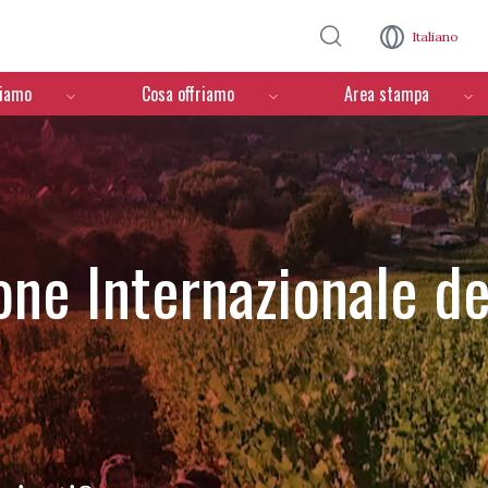
Salta al contenuto principale
Italiano
ciamo
Cosa offriamo
Area stampa
one Internazionale de