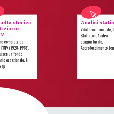
colta storica
Analisi stati
tiziario
Valutazione annuale, 
IV
Statistici, Analisi
one completa del
congiunturale,
e l'OIV (1928-1998),
Approfondimento te
uisce un fondo
io eccezionale, è
e qui