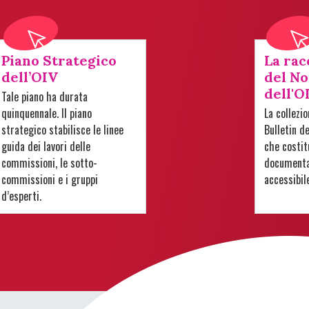
Piano Strategico
La rac
dell’OIV
del No
dell'O
Tale piano ha durata
quinquennale. Il piano
La collezi
strategico stabilisce le linee
Bulletin d
guida dei lavori delle
che costit
commissioni, le sotto-
documentar
commissioni e i gruppi
accessibil
d’esperti.