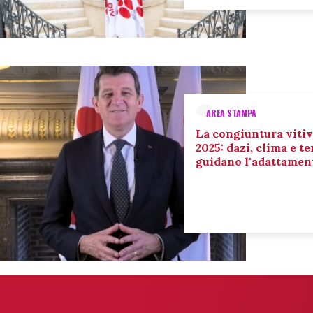
AREA STAMPA
La congiuntura vitiv
2025: dazi, clima e 
guidano l'adattament