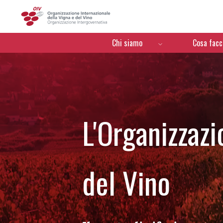
OIV
Menú de navegación
Chi siamo
Cosa fac
L'Organizzazi
del Vino