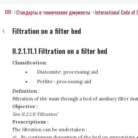
OIV
Стандарты и технические документы
International Code of 
Filtration on a filter bed
II.2.1.11.1 Filtration on a filter bed
Classification:
Diatomite: processing aid
Perlite : processing aid
Definition :
Filtration of the must through a bed of auxiliary filter mat
Objective :
See II.2.1.11 ‘Filtration’
Prescriptions :
The filtration can be undertaken :
a)
By continuous deposition of the bed on appropriate 