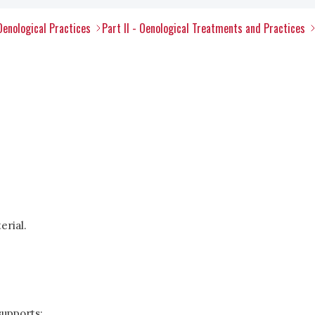
Oenological Practices
Part II - Oenological Treatments and Practices
erial.
supports;