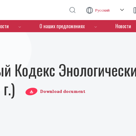
Перейти к основному содержанию
Русский
ости
О наших предложениях
Новости
й Кодекс Энологически
г.)
Download document