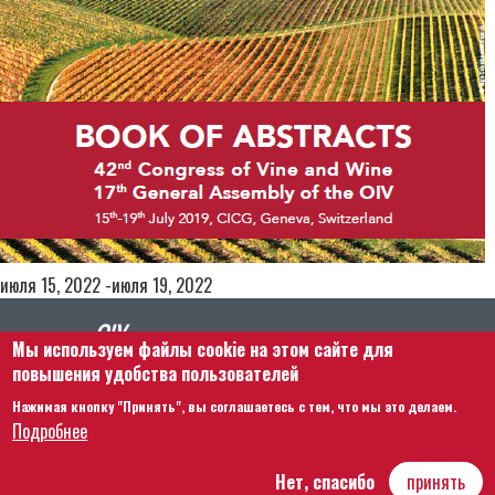
июля 15, 2022 -июля 19, 2022
Мы используем файлы cookie на этом сайте для
повышения удобства пользователей
Нажимая кнопку "Принять", вы соглашаетесь с тем, что мы это делаем.
Footer menu
Связаться с нами
Правовая информация
Подробнее
Правила и условия
Карта сайта
Нет, спасибо
принять