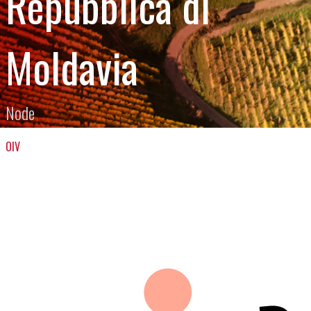
Repubblica di
Moldavia
Node
OIV