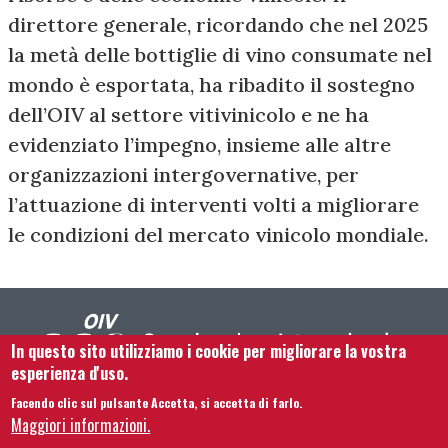
direttore generale, ricordando che nel 2025
la metà delle bottiglie di vino consumate nel
mondo è esportata, ha ribadito il sostegno
dell’OIV al settore vitivinicolo e ne ha
evidenziato l’impegno, insieme alle altre
organizzazioni intergovernative, per
l’attuazione di interventi volti a migliorare
le condizioni del mercato vinicolo mondiale.
In questo sito utilizziamo i cookie per migliorare la vostra
esperienza d'uso.
Facendo clic sul pulsante Accetta, si accetta di farlo.
Footer menu
Contattaci
Note legali
Termini e condizioni
Maggiori informazioni.
Mappa del sito