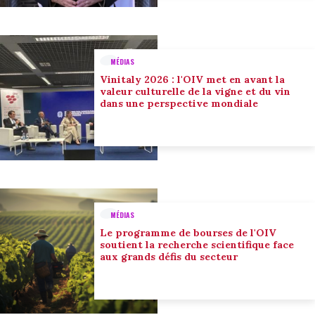
MÉDIAS
Vinitaly 2026 : l'OIV met en avant la
valeur culturelle de la vigne et du vin
dans une perspective mondiale
MÉDIAS
Le programme de bourses de l'OIV
soutient la recherche scientifique face
aux grands défis du secteur