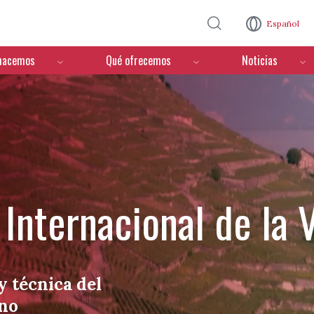
Pasar al contenido principal
Español
hacemos
Qué ofrecemos
Noticias
Internacional de la V
y técnica del
ino