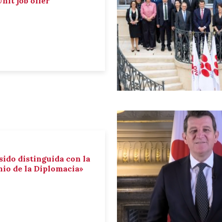
nit job offer
sido distinguida con la
io de la Diplomacia»