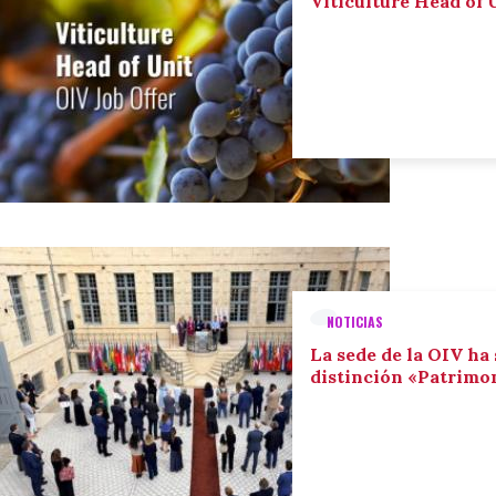
Viticulture Head of U
NOTICIAS
La sede de la OIV ha 
distinción «Patrimon