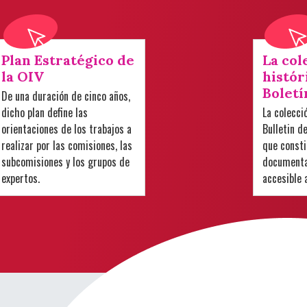
Plan Estratégico de
La col
la OIV
histór
Boletí
De una duración de cinco años,
dicho plan define las
La colecci
orientaciones de los trabajos a
Bulletin d
realizar por las comisiones, las
que consti
subcomisiones y los grupos de
documental
expertos.
accesible 