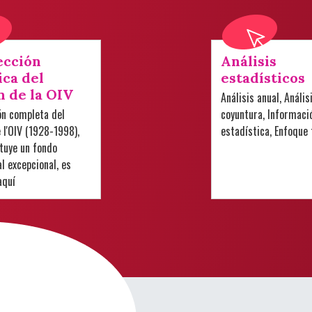
ección
Análisis
ica del
estadísticos
n de la OIV
Análisis anual, Anális
ón completa del
coyuntura, Informaci
e l'OIV (1928-1998),
estadística, Enfoque
tuye un fondo
 excepcional, es
aquí