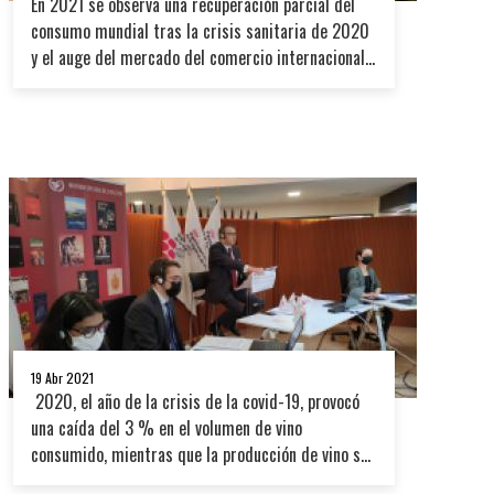
En 2021 se observa una recuperación parcial del
consumo mundial tras la crisis sanitaria de 2020
y el auge del mercado del comercio internacional,
que registró un récord más allá de lo esperado en
volumen y en valor. Sin embargo, el escenario para
2022 se presenta incierto debido a las
turbulencias que plantean la crisis de la cadena de
suministro mundial, la guerra de Ucrania, las
variantes de COVID-19 y el aumento de los precios
de la energía
19 Abr 2021
2020, el año de la crisis de la covid-19, provocó
una caída del 3 % en el volumen de vino
consumido, mientras que la producción de vino se
posiciona ligeramente por debajo de la media por