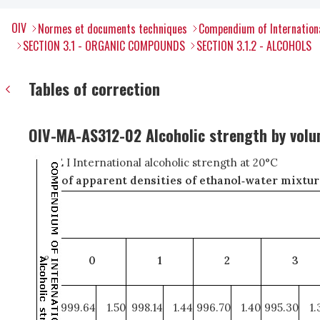
OIV
Normes et documents techniques
Compendium of Internation
SECTION 3.1 - ORGANIC COMPOUNDS
SECTION 3.1.2 - ALCOHOLS
Tables of correction
OIV-MA-AS312-02 Alcoholic strength by vol
TABLE I International alcoholic strength at 20°C
Table of apparent densities of ethanol‑water mixtur
o
t
0
1
2
3
0°
999.64
1.50
998.14
1.44
996.70
1.40
995.30
1.