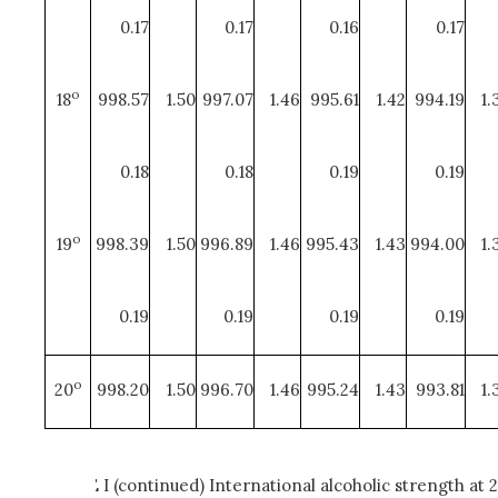
0.17
0.17
0.16
0.17
o
18
998.57
1.50
997.07
1.46
995.61
1.42
994.19
1.
0.18
0.18
0.19
0.19
o
19
998.39
1.50
996.89
1.46
995.43
1.43
994.00
1.
0.19
0.19
0.19
0.19
o
20
998.20
1.50
996.70
1.46
995.24
1.43
993.81
1.
TABLE I (continued) International alcoholic strength at 