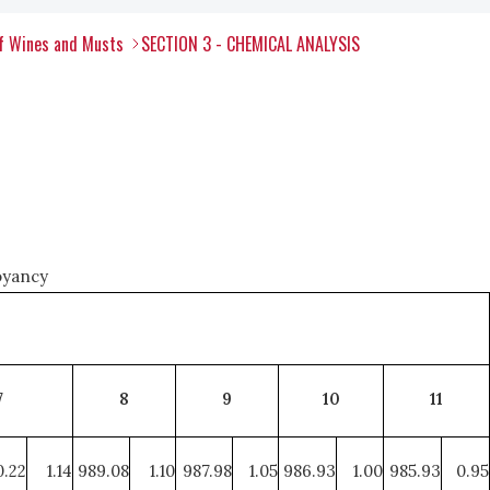
of Wines and Musts
SECTION 3 - CHEMICAL ANALYSIS
uoyancy
7
8
9
10
11
.22
1.14
989.08
1.10
987.98
1.05
986.93
1.00
985.93
0.95