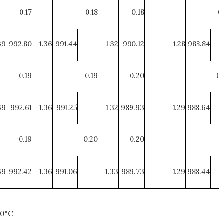
0.17
0.18
0.18
39
992.80
1.36
991.44
1.32
990.12
1.28
988.84
0.19
0.19
0.20
39
992.61
1.36
991.25
1.32
989.93
1.29
988.64
0.19
0.20
0.20
39
992.42
1.36
991.06
1.33
989.73
1.29
988.44
20°C