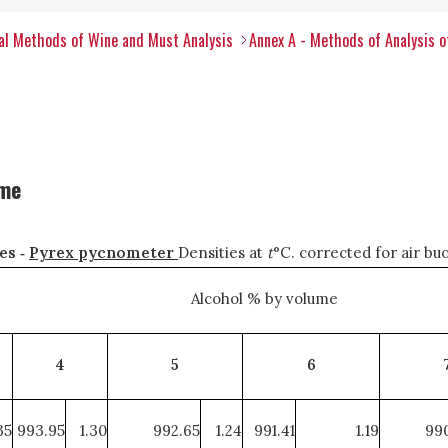
al Methods of Wine and Must Analysis
Annex A - Methods of Analysis 
ume
es ‑
Pyrex pycnometer
Densities at
t
°C. corrected for air b
Alcohol % by volume
4
5
6
35
993.95
1.30
992.65
1.24
991.41
1.19
990