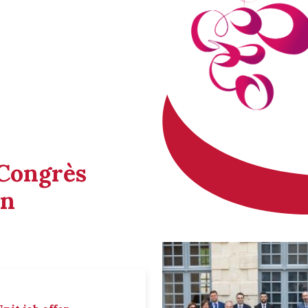
 Congrès
in