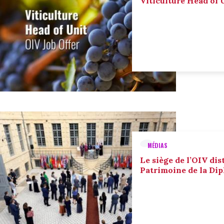
Viticulture Head of U
MÉDIAS
Le siège de l’OIV dis
Patrimoine de la Dip