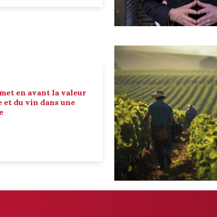
 met en avant la valeur
e et du vin dans une
e