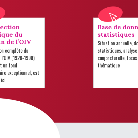
lection
Base de donn
ique du
statistiques
in de l’OIV
Situation annuelle, d
ion complète du
statistiques, analyse
e l’OIV (1928-1998)
conjoncturelle, focus
t un fond
thématique
re exceptionnel, est
 ici