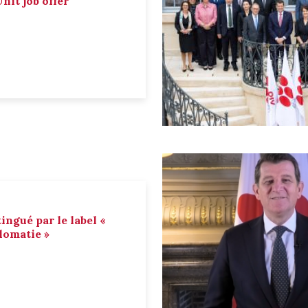
nit job offer
tingué par le label «
lomatie »