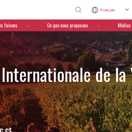
Aller au contenu principal
Français
us faisons
Ce que nous proposons
Médias
Internationale de la
e et