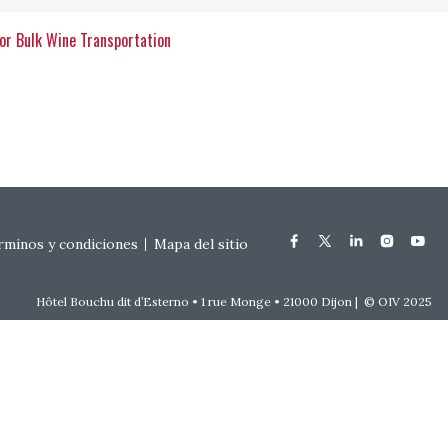
or Bulk Wine Transportation
rminos y condiciones
Mapa del sitio
Hôtel Bouchu dit d’Esterno • 1 rue Monge • 21000 Dijon | © OIV 2025