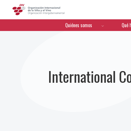
OIV
Menú de navegación
Quiénes somos
Qué 
International C