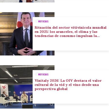
NOTICIAS
Situación del sector vitivinícola mundial
en 2025: los aranceles, el clima y las
tendencias de consumo impulsan la
adaptación del sector
NOTICIAS
Vinitaly 2026: La OIV destaca el valor
cultural de la vid y el vino desde una
perspectiva global