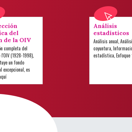
ección
Análisis
ica del
estadísticos
n de la OIV
Análisis anual, Anális
ón completa del
coyuntura, Informaci
e l'OIV (1928-1998),
estadística, Enfoque
tuye un fondo
 excepcional, es
aquí