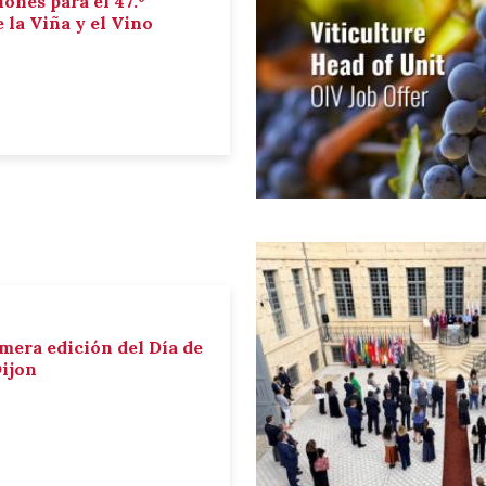
iones para el 47.º
la Viña y el Vino
imera edición del Día de
Dijon