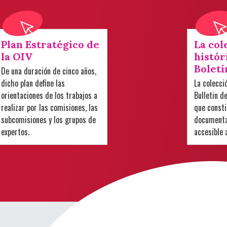
Plan Estratégico de
La col
la OIV
histór
Boletí
De una duración de cinco años,
dicho plan define las
La colecci
orientaciones de los trabajos a
Bulletin d
realizar por las comisiones, las
que consti
subcomisiones y los grupos de
documental
expertos.
accesible 