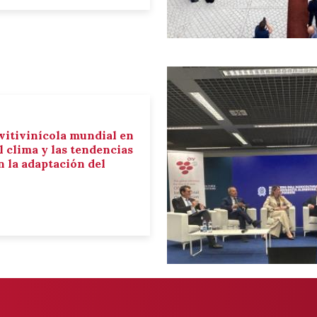
 vitivinícola mundial en
el clima y las tendencias
 la adaptación del