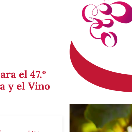
ara el 47.º
a y el Vino