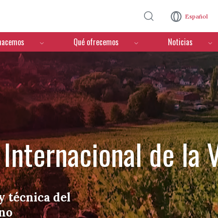
Pasar al contenido principal
Español
hacemos
Qué ofrecemos
Noticias
Internacional de la V
y técnica del
ino