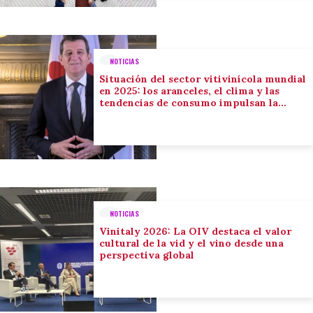
NOTICIAS
Situación del sector vitivinícola mundial
en 2025: los aranceles, el clima y las
tendencias de consumo impulsan la
adaptación del sector
NOTICIAS
Vinitaly 2026: La OIV destaca el valor
cultural de la vid y el vino desde una
perspectiva global